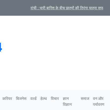
 की तिरंगा यात्रा सफल
परी
4
करियर
बिजनेस
वर्ल्ड
हेल्थ
विचार
ज्ञान
समाज
वन और
विज्ञान
पर्यावरण