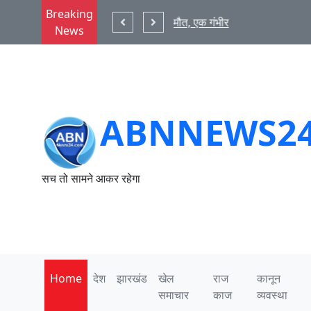
Breaking
भीर
रांची : भारी बारिश के बीच छात्रों
News
ABNNEWS2
सच तो सामने आकर रहेगा
Home
देश
झारखंड
खेल
राज
कानून
समाचार
काज
व्यवस्था