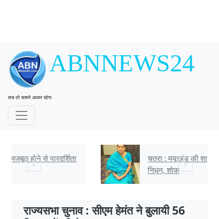
ABNNEWS24
सच तो सामने आकर रहेगा
चतरा : मयूरहंड की शाखा पोस्टमास्टर जयंती देवी का
निधन, शोक
राज्यसभा चुनाव : सीएम हेमंत ने बुलायी 56