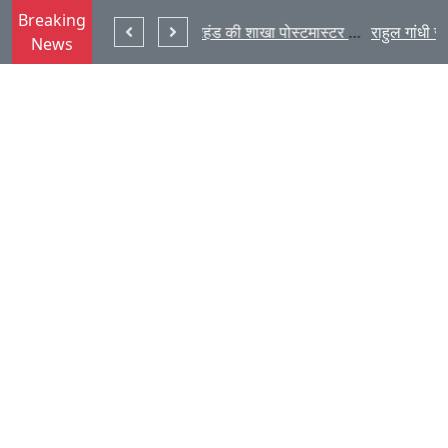
Breaking
डिजिटल निगरानी व्यवस्था मजबूत होने से पारदर्शिता बढ़ेगी : सुखदेव भगत
चतरा : मयूरहंड की शाखा पोस्टमास्टर जयंती देवी का निधन, शोक
News