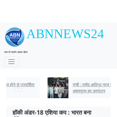
ABNNEWS24
सच तो सामने आकर रहेगा
रांची : पार्षद आलिया नाज़ ने किया लालपुर रांची में
अमृततुल्य का उद्घाटन
हॉकी अंडर-18 एशिया कप : भारत बना