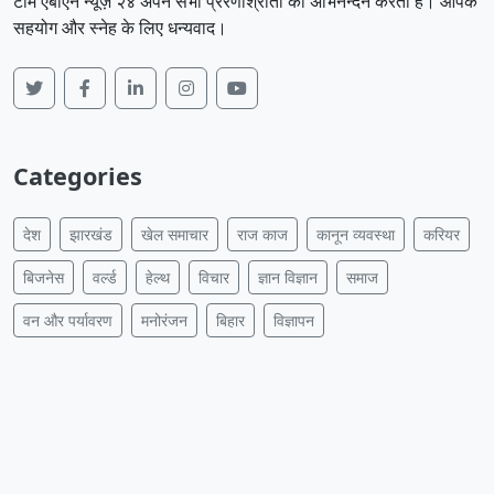
टीम एबीएन न्यूज़ २४ अपने सभी प्रेरणाश्रोतों का अभिनन्दन करता है। आपके
सहयोग और स्नेह के लिए धन्यवाद।
Categories
देश
झारखंड
खेल समाचार
राज काज
कानून व्यवस्था
करियर
बिजनेस
वर्ल्ड
हेल्थ
विचार
ज्ञान विज्ञान
समाज
वन और पर्यावरण
मनोरंजन
बिहार
विज्ञापन