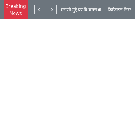
Breaking
राज्य की सुरक्षा हमारी सबसे बड़ी प्राथमिकता : हेमंत सोरेन
झारखंड : जेपीएससी मुद्दे पर विधानसभा में गरजे नेता प्रतिपक्ष बाबूलाल मरांड
News