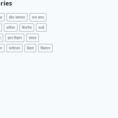
ries
ंड
खेल समाचार
राज काज
करियर
बिजनेस
वर्ल्ड
र
ज्ञान विज्ञान
समाज
रण
मनोरंजन
बिहार
विज्ञापन