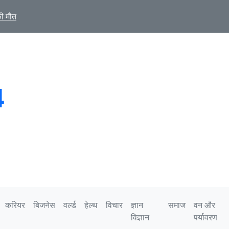
युवाओं ने दिखा दी अपनी ताकत : सुखदेव भगत
4
करियर
बिजनेस
वर्ल्ड
हेल्थ
विचार
ज्ञान
समाज
वन और
विज्ञान
पर्यावरण