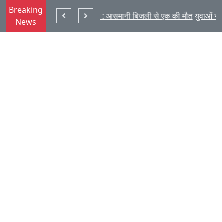
Breaking
सीबीएसई क्लस्टर कबड्डी : डीएवी गांधीनगर की छात्राओं को तृतीय स्थान
लातेहार : आसमानी बिजली से एक की मौत
News