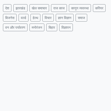
देश
झारखंड
खेल समाचार
राज काज
कानून व्यवस्था
करियर
बिजनेस
वर्ल्ड
हेल्थ
विचार
ज्ञान विज्ञान
समाज
वन और पर्यावरण
मनोरंजन
बिहार
विज्ञापन